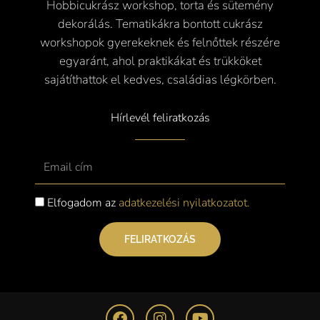
Hobbicukrász workshop, torta és sütemény
dekorálás. Tematikákra bontott cukrász
workshopok gyerekeknek és felnőttek részére
egyaránt, ahol praktikákat és trükköket
sajátíthattok el kedves, családias légkörben.
Hírlevél feliratkozás
Email
Elfogadom az
adatkezelési nyilatkozatot.
FELIRATKOZÁS
F
I
Y