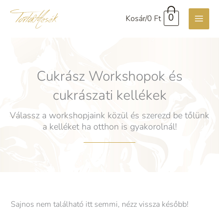
Skip
0
Kosár/
0
Ft
to
content
Cukrász Workshopok és
cukrászati kellékek
Válassz a workshopjaink közül és szerezd be tőlünk
a kelléket ha otthon is gyakorolnál!
Sajnos nem található itt semmi, nézz vissza később!