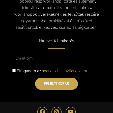
Hobbicukrász workshop, torta és sütemény
dekorálás. Tematikákra bontott cukrász
workshopok gyerekeknek és felnőttek részére
egyaránt, ahol praktikákat és trükköket
sajátíthattok el kedves, családias légkörben.
Hírlevél feliratkozás
Email
Elfogadom az
adatkezelési nyilatkozatot.
FELIRATKOZÁS
F
I
Y