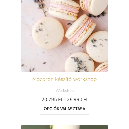
több
variációja
van.
A
változatok
a
termékoldalon
választhatók
ki
Macaron készítő workshop
Workshop
20.795
Ft
–
25.990
Ft
OPCIÓK VÁLASZTÁSA