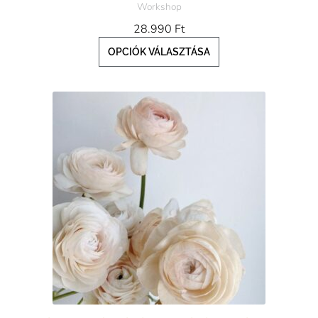
Workshop
ki
28.990
Ft
OPCIÓK VÁLASZTÁSA
Ennek
a
terméknek
több
variációja
van.
A
változatok
a
termékoldalon