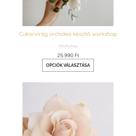
változatok
a
termékoldalon
Cukorvirág orchidea készítő workshop
választhatók
Workshop
ki
25.990
Ft
OPCIÓK VÁLASZTÁSA
Ennek
a
terméknek
több
variációja
van.