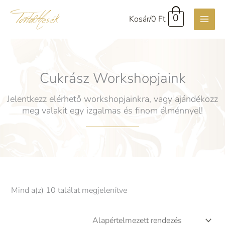
Skip
0
Kosár/
0
Ft
to
content
Cukrász Workshopjaink
Jelentkezz elérhető workshopjainkra, vagy ajándékozz
meg valakit egy izgalmas és finom élménnyel!
Mind a(z) 10 találat megjelenítve