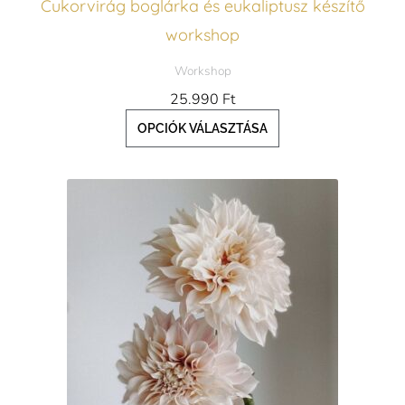
Cukorvirág boglárka és eukaliptusz készítő
választhatók
workshop
ki
Workshop
25.990
Ft
OPCIÓK VÁLASZTÁSA
Ennek
a
terméknek
több
variációja
van.
A
változatok