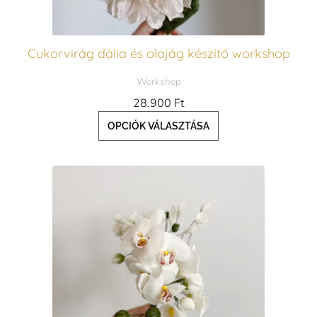
a
termékoldalon
Cukorvirág dália és olajág készítő workshop
választhatók
Workshop
ki
28.900
Ft
OPCIÓK VÁLASZTÁSA
Ennek
a
terméknek
több
variációja
van.
A