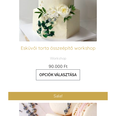
variációja
van.
A
változatok
a
termékoldalon
Esküvői torta összeépítő workshop
választhatók
Workshop
ki
90.000
Ft
OPCIÓK VÁLASZTÁSA
Ártartomány:
Ennek
Sale!
20.795 Ft
a
-
25.990 Ft
terméknek